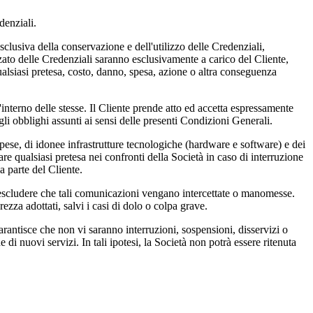
denziali.
esclusiva della conservazione e dell'utilizzo delle Credenziali,
zato delle Credenziali saranno esclusivamente a carico del Cliente,
alsiasi pretesa, costo, danno, spesa, azione o altra conseguenza
interno delle stesse. Il Cliente prende atto ed accetta espressamente
li obblighi assunti ai sensi delle presenti Condizioni Generali.
pese, di idonee infrastrutture tecnologiche (hardware e software) e dei
re qualsiasi pretesa nei confronti della Società in caso di interruzione
 parte del Cliente.
uò escludere che tali comunicazioni vengano intercettate o manomesse.
ezza adottati, salvi i casi di dolo o colpa grave.
rantisce che non vi saranno interruzioni, sospensioni, disservizi o
 nuovi servizi. In tali ipotesi, la Società non potrà essere ritenuta