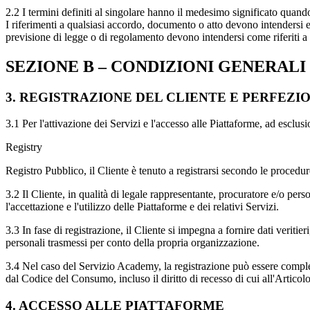
2.2 I termini definiti al singolare hanno il medesimo significato quando
I riferimenti a qualsiasi accordo, documento o atto devono intendersi est
previsione di legge o di regolamento devono intendersi come riferiti a t
SEZIONE B – CONDIZIONI GENERALI
3. REGISTRAZIONE DEL CLIENTE E PERFE
3.1 Per l'attivazione dei Servizi e l'accesso alle Piattaforme, ad esclus
Registry
Registro Pubblico, il Cliente è tenuto a registrarsi secondo le procedu
3.2 Il Cliente, in qualità di legale rappresentante, procuratore e/o per
l'accettazione e l'utilizzo delle Piattaforme e dei relativi Servizi.
3.3 In fase di registrazione, il Cliente si impegna a fornire dati veritier
personali trasmessi per conto della propria organizzazione.
3.4 Nel caso del Servizio Academy, la registrazione può essere completat
dal Codice del Consumo, incluso il diritto di recesso di cui all'Articol
4. ACCESSO ALLE PIATTAFORME