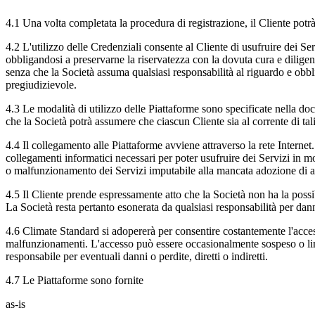
4.1 Una volta completata la procedura di registrazione, il Cliente potrà
4.2 L'utilizzo delle Credenziali consente al Cliente di usufruire dei Ser
obbligandosi a preservarne la riservatezza con la dovuta cura e diligen
senza che la Società assuma qualsiasi responsabilità al riguardo e obb
pregiudizievole.
4.3 Le modalità di utilizzo delle Piattaforme sono specificate nella do
che la Società potrà assumere che ciascun Cliente sia al corrente di ta
4.4 Il collegamento alle Piattaforme avviene attraverso la rete Interne
collegamenti informatici necessari per poter usufruire dei Servizi in mo
o malfunzionamento dei Servizi imputabile alla mancata adozione di ade
4.5 Il Cliente prende espressamente atto che la Società non ha la possi
La Società resta pertanto esonerata da qualsiasi responsabilità per danni
4.6 Climate Standard si adopererà per consentire costantemente l'access
malfunzionamenti. L'accesso può essere occasionalmente sospeso o limita
responsabile per eventuali danni o perdite, diretti o indiretti.
4.7 Le Piattaforme sono fornite
as-is