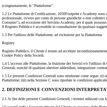
(congiuntamente, le "Piattaforme".
1.2 Le Piattaforme di Certificazione, 2050Footprint e Academy sono des
professionale, ovvero per conto di persone giuridiche o enti collettivi 
Consumo"), ad eccezione del Servizio Academy, per il quale possono acce
Il Registro Pubblico è accessibile in consultazione da qualsiasi soggett
1.3 Per l'utilizzo delle Piattaforme, ad esclusione per la Piattaforma
Registry
Registro Pubblico, il Cliente è tenuto ad accettare incondizionatamente
Cookie Policy della Società.
1.4 L'accesso alle Piattaforme, la fruizione dei Servizi e/o l'utilizzo d
Generali, nonché di qualsiasi ulteriore addendum, integrazione contrat
1.5 Le presenti Condizioni Generali sono strutturate come segue: (i) nel
Piattaforme; (iii) nella Sezione C sono riportate le condizioni applicabi
2. DEFINIZIONI E CONVENZIONI INTERPRETA
2.1 Ai fini delle presenti Condizioni Generali, i termini utilizzati con la
"Account" indica l'account attivato dal Cliente su ciascuna delle Piatt