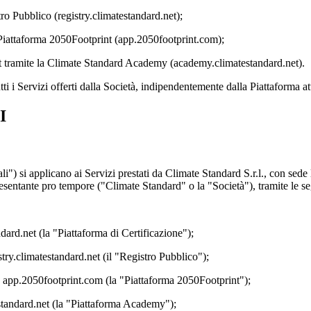
stro Pubblico (registry.climatestandard.net);
a Piattaforma 2050Footprint (app.2050footprint.com);
 tramite la Climate Standard Academy (academy.climatestandard.net).
utti i Servizi offerti dalla Società, indipendentemente dalla Piattaforma 
I
i") si applicano ai Servizi prestati da Climate Standard S.r.l., con sede
ntante pro tempore ("Climate Standard" o la "Società"), tramite le se
ndard.net (la "Piattaforma di Certificazione");
istry.climatestandard.net (il "Registro Pubblico");
zzo app.2050footprint.com (la "Piattaforma 2050Footprint");
estandard.net (la "Piattaforma Academy");