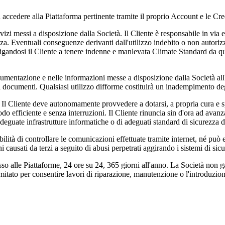
 accedere alla Piattaforma pertinente tramite il proprio Account e le Cre
vizi messi a disposizione dalla Società. Il Cliente è responsabile in via 
za. Eventuali conseguenze derivanti dall'utilizzo indebito o non autoriz
ligandosi il Cliente a tenere indenne e manlevata Climate Standard da qu
cumentazione e nelle informazioni messe a disposizione dalla Società all'
li documenti. Qualsiasi utilizzo difforme costituirà un inadempimento deg
t. Il Cliente deve autonomamente provvedere a dotarsi, a propria cura e s
do efficiente e senza interruzioni. Il Cliente rinuncia sin d'ora ad avanza
guate infrastrutture informatiche o di adeguati standard di sicurezza da
bilità di controllare le comunicazioni effettuate tramite internet, né p
 causati da terzi a seguito di abusi perpetrati aggirando i sistemi di sicur
o alle Piattaforme, 24 ore su 24, 365 giorni all'anno. La Società non ga
to per consentire lavori di riparazione, manutenzione o l'introduzione di