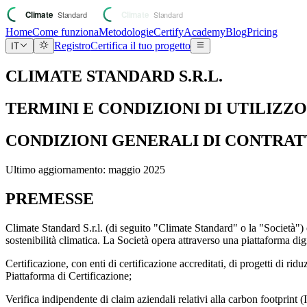
Home
Come funziona
Metodologie
Certify
Academy
Blog
Pricing
Registro
Certifica il tuo progetto
IT
CLIMATE STANDARD S.R.L.
TERMINI E CONDIZIONI DI UTILIZZO
CONDIZIONI GENERALI DI CONTRA
Ultimo aggiornamento: maggio 2025
PREMESSE
Climate Standard S.r.l. (di seguito "Climate Standard" o la "Società") è
sostenibilità climatica. La Società opera attraverso una piattaforma digi
Certificazione, con enti di certificazione accreditati, di progetti di 
Piattaforma di Certificazione;
Verifica indipendente di claim aziendali relativi alla carbon footprint