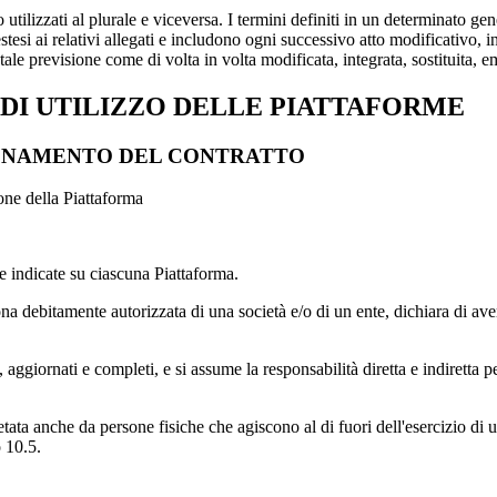
 utilizzati al plurale e viceversa. I termini definiti in un determinato g
esi ai relativi allegati e includono ogni successivo atto modificativo, inte
ale previsione come di volta in volta modificata, integrata, sostituita, em
 DI UTILIZZO DELLE PIATTAFORME
ZIONAMENTO DEL CONTRATTO
ione della Piattaforma
re indicate su ciascuna Piattaforma.
sona debitamente autorizzata di una società e/o di un ente, dichiara di av
i, aggiornati e completi, e si assume la responsabilità diretta e indiretta p
a anche da persone fisiche che agiscono al di fuori dell'esercizio di un'at
o 10.5.