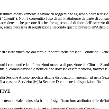
tinate esclusivamente a favore di soggetti che agiscono nell'esercizio d
(i "Clienti"). Non è consentito l'uso di tali Piattaforme da parte di con
dere anche persone fisiche che agiscono al di fuori dell'esercizio di un'
o, senza necessità di registrazione, secondo quanto previsto all'Articolo
 di essere vincolato dai termini riportati nelle presenti Condizioni Gener
i tutti i contenuti e le informazioni messe a disposizione da Climate Stand
tuale, comunicazione o notifica che dovesse essere richiesta, trasmessa
la Sezione A sono riportate alcune disposizioni generali; (ii) nella Sezi
li a ciascun Servizio; (iv) la Sezione D contiene le disposizioni finali.
TIVE
 lettera iniziale maiuscola hanno il significato loro attribuito dalle defini
aforme secondo i termini di cui alle presenti Condizioni Generali;