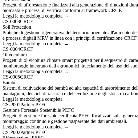
Progetti di afforestazione finalizzati alla generazione di rimozioni du
biomassa e processi di verifica conformi al framework CRCF.
Leggi la metodologia completa →
CS-0003
CRCF
Soil Protection
Pratiche di gestione rigenerativa del territorio orientate all'aumento 
e processi digitali MRV in linea con i principi di certificazione CRCF.
Leggi la metodologia completa →
CS-0004
CRCF
Olivocultura
Progetti di olivicoltura climate-smart progettati per il sequestro di ca
monitoraggio integrano dati agronomici, tracciamento dell'uso del su
Leggi la metodologia completa →
CS-0005
CRCF
Bambù
Sistemi di coltivazione del bambù ad alta capacità di assorbimento del
piantagioni, dei cicli di raccolta e dell'evoluzione degli stock di carbo
Leggi la metodologia completa →
CS-P001
Partner PEFC
Gestione Forestale Sostenibile PEFC
Progetti di gestione forestale certificata PEFC focalizzati sulla generazi
monitoraggio continuo e gestione trasparente dei dati ambientali.
Leggi la metodologia completa →
CS-P002
Partner PEFC
Riforestazione PEFC