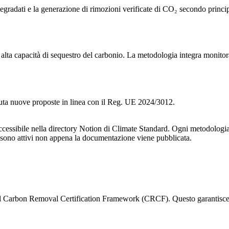
mi degradati e la generazione di rimozioni verificate di CO₂ secondo pri
ad alta capacità di sequestro del carbonio. La metodologia integra monito
luta nuove proposte in linea con il Reg. UE 2024/3012.
sibile nella directory Notion di Climate Standard. Ogni metodologia in
ra sono attivi non appena la documentazione viene pubblicata.
el Carbon Removal Certification Framework (CRCF). Questo garantisce c