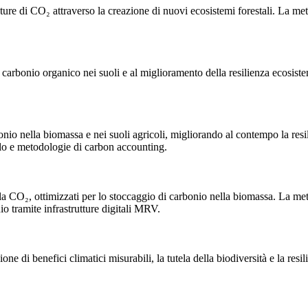
rature di CO₂ attraverso la creazione di nuovi ecosistemi forestali. La 
del carbonio organico nei suoli e al miglioramento della resilienza ecosis
rbonio nella biomassa e nei suoli agricoli, migliorando al contempo la re
olo e metodologie di carbon accounting.
la CO₂, ottimizzati per lo stoccaggio di carbonio nella biomassa. La met
nio tramite infrastrutture digitali MRV.
one di benefici climatici misurabili, la tutela della biodiversità e la resil