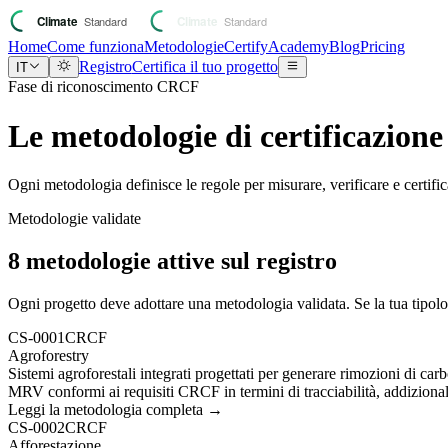
Home
Come funziona
Metodologie
Certify
Academy
Blog
Pricing
Registro
Certifica il tuo progetto
IT
Fase di riconoscimento CRCF
Le metodologie di certificazione
Ogni metodologia definisce le regole per misurare, verificare e certi
Metodologie validate
8 metodologie attive sul registro
Ogni progetto deve adottare una metodologia validata. Se la tua tipolo
CS-0001
CRCF
Agroforestry
Sistemi agroforestali integrati progettati per generare rimozioni di ca
MRV conformi ai requisiti CRCF in termini di tracciabilità, addiziona
Leggi la metodologia completa →
CS-0002
CRCF
Afforestazione